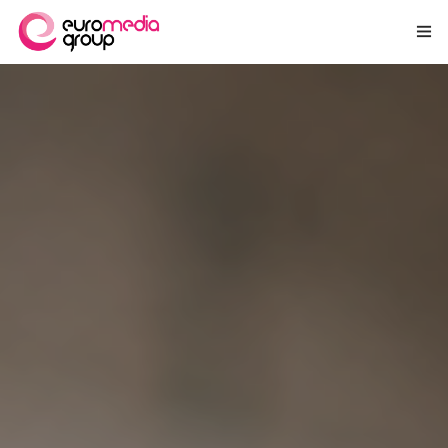
MIÉRT MI?
HOGYAN DOLGOZUNK?
SZOLGÁLTATÁSOK
REFERENCIÁK
A CSAPAT
KAPCSOLAT